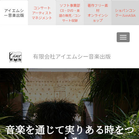
ソフト事業部
著作フリー素
コンサート
アイエムシ
材
ショパンコン
CD・DVD・楽
アーティスト
ー音楽出版
オンラインシ
クールinASIA
譜の販売／コン
マネジメント
ョップ
サート収録
ナビゲ
有限会社アイエムシー音楽出版
音楽を通じて実りある時をつ