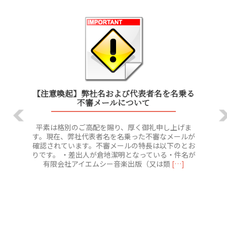
前
次
へ
【注意喚起】弊社名および代表者名を名乗る
不審メールについて
平素は格別のご高配を賜り、厚く御礼申し上げま
す。現在、弊社代表者名を名乗った不審なメールが
確認されています。不審メールの特長は以下のとお
りです。 ・差出人が倉地潔明となっている・件名が
Read
有限会社アイエムシー音楽出版（又は類
[…]
more
about
【注
意
喚
起】