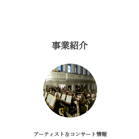
弊
社
名
お
よ
び
代
表
事業紹介
者
名
を
名
乗
る
不
審
メ
ー
ル
に
つ
い
て
アーティスト＆コンサート情報